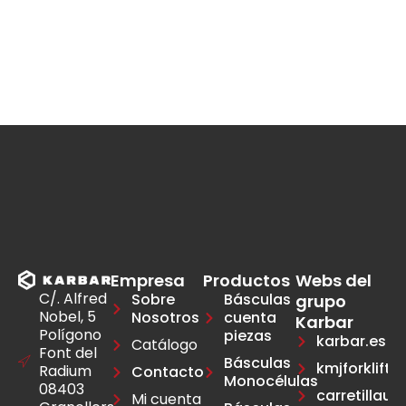
Empresa
Productos
Webs del
C/. Alfred
Sobre
Básculas
grupo
Nobel, 5
Nosotros
cuenta
Karbar
Polígono
piezas
karbar.es
Catálogo
Font del
Básculas
kmjforklift.e
Radium
Contacto
Monocélulas
08403
carretillau
Mi cuenta