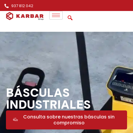
937 812 042
BÁSCULAS
INDUSTRIALES
Consulta sobre nuestras básculas sin
compromiso