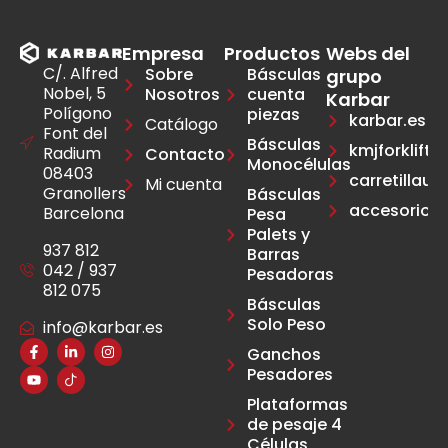
Empresa
Productos
Webs del
C/. Alfred
Sobre
Básculas
grupo
Nobel, 5
Nosotros
cuenta
Karbar
Polígono
piezas
karbar.es
Catálogo
Font del
Básculas
kmjforklift.e
Radium
Contacto
Monocélulas
08403
carretillau
Mi cuenta
Granollers
Básculas
accesoriosca
Barcelona
Pesa
Palets y
937 812
Barras
042 / 937
Pesadoras
812 075
Básculas
Solo Peso
info@karbar.es
Ganchos
Pesadores
Plataformas
de pesaje 4
Células