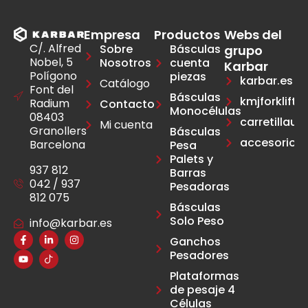
Empresa
Productos
Webs del
C/. Alfred
Sobre
Básculas
grupo
Nobel, 5
Nosotros
cuenta
Karbar
Polígono
piezas
karbar.es
Catálogo
Font del
Básculas
kmjforklift.e
Radium
Contacto
Monocélulas
08403
carretillau
Mi cuenta
Granollers
Básculas
accesoriosca
Barcelona
Pesa
Palets y
937 812
Barras
042 / 937
Pesadoras
812 075
Básculas
Solo Peso
info@karbar.es
Ganchos
Pesadores
Plataformas
de pesaje 4
Células