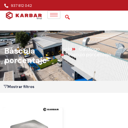
937 812 042
Báscula
Inicio
Catálogo
Báscula porcentaje
porcentaje
Mostrar filtros