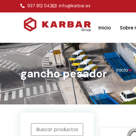
937 812 042
info@karbar.es
Inicio
Sobre 
gancho pesador
Inicio