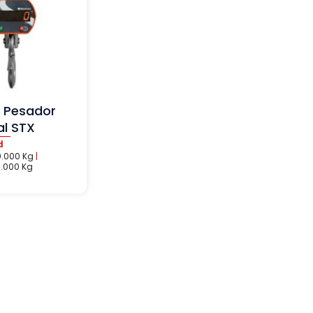
 Pesador
al STX
d
0.000 Kg
|
.000 Kg