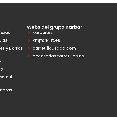
Webs del grupo Karbar
iezas
karbar.es
ulas
kmjforklift.es
ts y Barras
carretillausada.com
accesorioscarretillas.es
o
es
saje 4
adoras