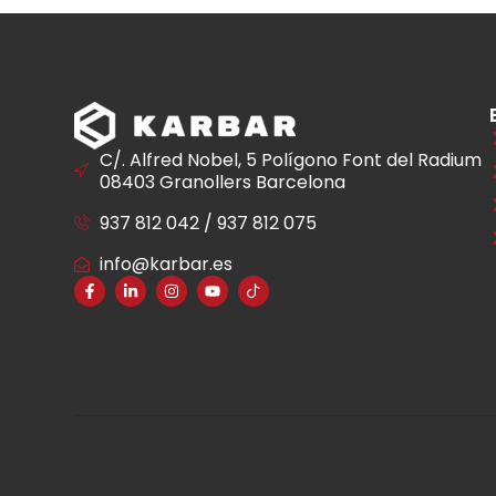
C/. Alfred Nobel, 5 Polígono Font del Radium
08403 Granollers Barcelona
937 812 042 / 937 812 075
info@karbar.es