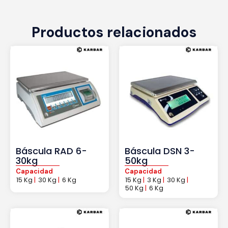
Productos relacionados
Báscula RAD 6-
Báscula DSN 3-
30kg
50kg
Capacidad
Capacidad
15 Kg
|
30 Kg
|
6 Kg
15 Kg
|
3 Kg
|
30 Kg
|
50 Kg
|
6 Kg