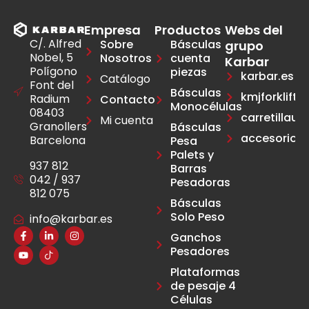
Empresa
Productos
Webs del
C/. Alfred
Sobre
Básculas
grupo
Nobel, 5
Nosotros
cuenta
Karbar
Polígono
piezas
karbar.es
Catálogo
Font del
Básculas
kmjforklift.e
Radium
Contacto
Monocélulas
08403
carretillau
Mi cuenta
Granollers
Básculas
accesoriosca
Barcelona
Pesa
Palets y
937 812
Barras
042 / 937
Pesadoras
812 075
Básculas
Solo Peso
info@karbar.es
Ganchos
Pesadores
Plataformas
de pesaje 4
Células