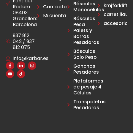
Font del
Básculas
kmjforklift.e
Radium
Contacto
Monocélulas
08403
carretillau
Mi cuenta
Granollers
Básculas
accesoriosca
Barcelona
Pesa
Palets y
937 812
Barras
042 / 937
Pesadoras
812 075
Básculas
Solo Peso
info@karbar.es
Ganchos
Pesadores
Plataformas
de pesaje 4
Células
Transpaletas
Pesadoras