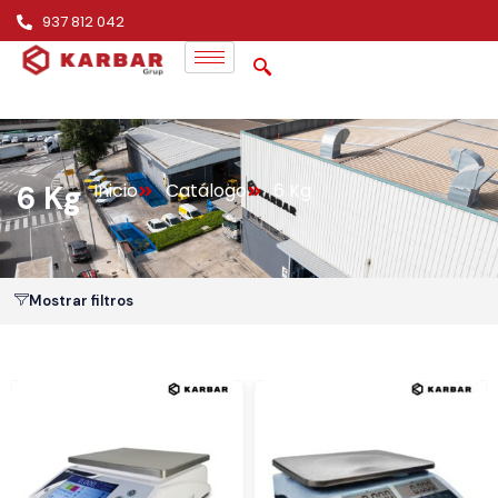
937 812 042
6 Kg
Inicio
Catálogo
6 Kg
Mostrar filtros